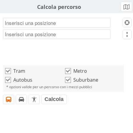
Calcola percorso
b
d
m
Tram
Metro
o
o
Autobus
Suburbane
o
o
* opzioni valide per un percorso con i mezzi pubblici
Calcola
i
h
l