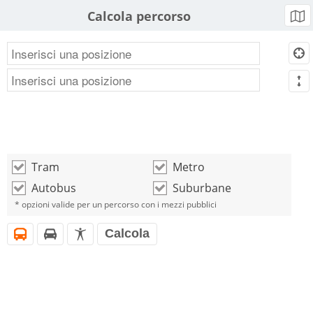
Calcola percorso
b
d
m
Tram
Metro
o
o
Autobus
Suburbane
o
o
* opzioni valide per un percorso con i mezzi pubblici
Calcola
i
h
l