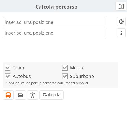
Calcola percorso
b
d
m
Tram
Metro
o
o
Autobus
Suburbane
o
o
* opzioni valide per un percorso con i mezzi pubblici
Calcola
i
h
l