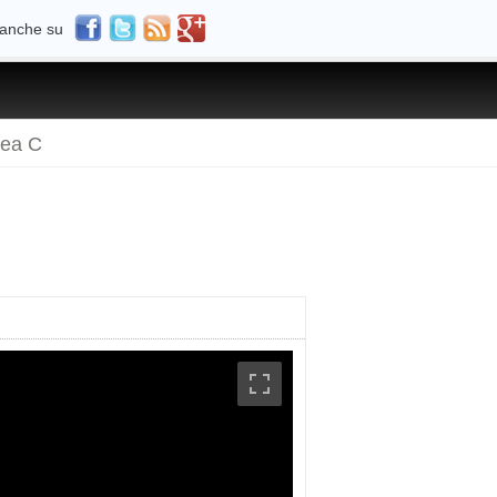
 anche su
rea C