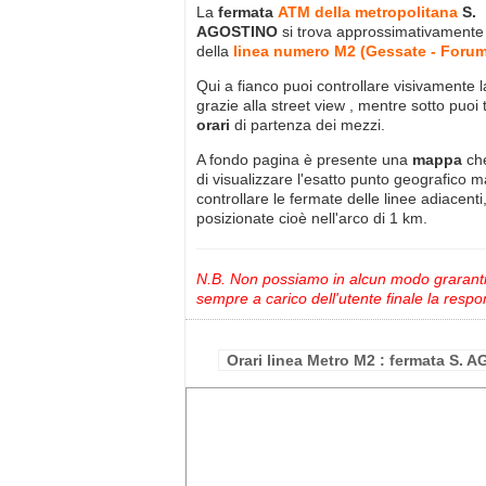
La
fermata
ATM della metropolitana
S.
AGOSTINO
si trova approssimativament
della
linea numero M2 (Gessate - Foru
Qui a fianco puoi controllare visivamente 
grazie alla street view , mentre sotto puoi 
orari
di partenza dei mezzi.
A fondo pagina è presente una
mappa
ch
di visualizzare l'esatto punto geografico 
controllare le fermate delle linee adiacenti
posizionate cioè nell'arco di 1 km.
N.B. Non possiamo in alcun modo grarantire
sempre a carico dell'utente finale la respon
Orari linea Metro M2 : fermata S.