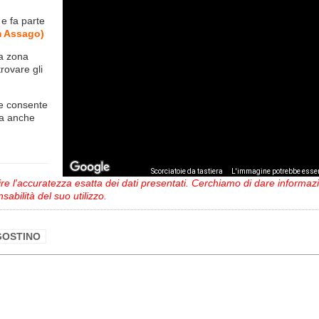
e
e fa parte
m Assago)
la zona
trovare gli
e consente
ma anche
,
Scorciatoie da tastiera
L'immagine potrebbe esser
 l'accuratezza esatta dei dati presentati. Cerchiamo di dare informazio
sabilità del suo utilizzo.
 AGOSTINO