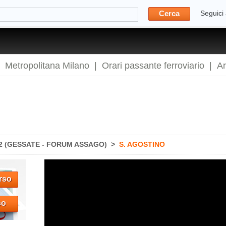
Cerca
Seguici
|
Metropolitana Milano
|
Orari passante ferroviario
|
A
 (GESSATE - FORUM ASSAGO)
>
S. AGOSTINO
rso
so