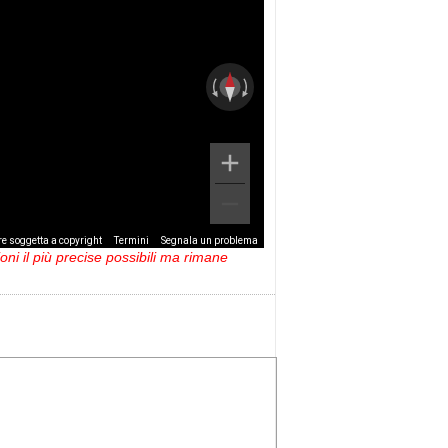
e soggetta a copyright
Termini
Segnala un problema
ni il più precise possibili ma rimane