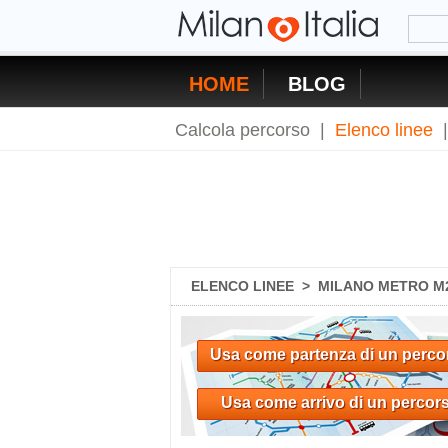
HOME
BLOG
Calcola percorso
|
Elenco linee
ELENCO LINEE
>
MILANO METRO M2
Usa come partenza di un perco
Usa come arrivo di un percor