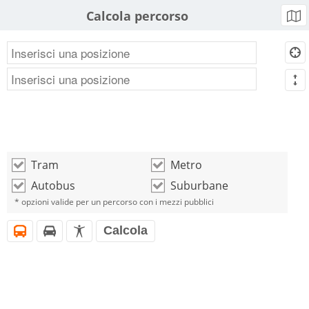
Calcola percorso
b
d
m
Tram
Metro
o
o
Autobus
Suburbane
o
o
* opzioni valide per un percorso con i mezzi pubblici
Calcola
i
h
l