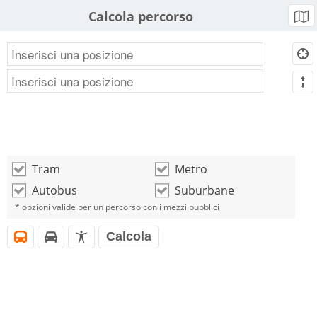
Calcola percorso
b
d
m
Tram
Metro
o
o
Autobus
Suburbane
o
o
* opzioni valide per un percorso con i mezzi pubblici
Calcola
i
h
l