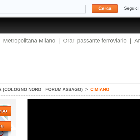
Cerca
Seguici
|
Metropolitana Milano
|
Orari passante ferroviario
|
A
2 (COLOGNO NORD - FORUM ASSAGO)
>
CIMIANO
rso
so