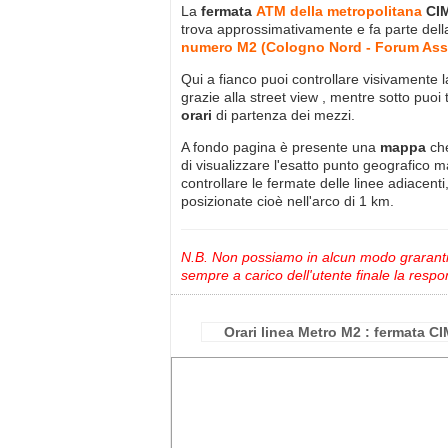
La
fermata
ATM della metropolitana
CI
trova approssimativamente
e fa parte del
numero M2 (Cologno Nord - Forum As
Qui a fianco puoi controllare visivamente 
grazie alla street view , mentre sotto puoi 
orari
di partenza dei mezzi.
A fondo pagina è presente una
mappa
ch
di visualizzare l'esatto punto geografico 
controllare le fermate delle linee adiacenti
posizionate cioè nell'arco di 1 km.
N.B. Non possiamo in alcun modo grarantire
sempre a carico dell'utente finale la respon
Orari linea Metro M2 : fermata C