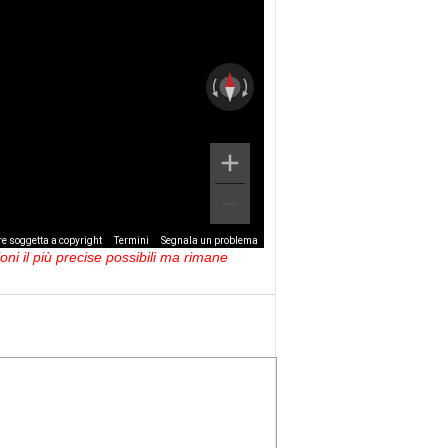
e soggetta a copyright
Termini
Segnala un problema
ni il più precise possibili ma rimane