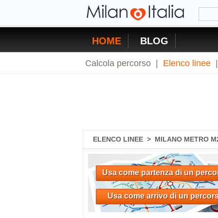
HOME
BLOG
Calcola percorso
|
Elenco linee
ELENCO LINEE
>
MILANO METRO M
Usa come partenza di un perco
Usa come arrivo di un percor