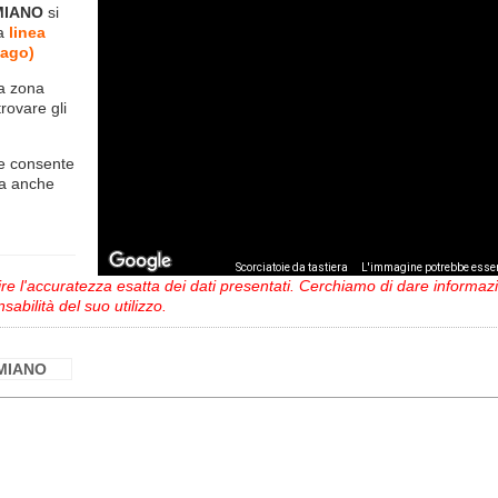
MIANO
si
la
linea
sago)
la zona
trovare gli
e consente
ma anche
,
Scorciatoie da tastiera
L'immagine potrebbe esser
 l'accuratezza esatta dei dati presentati. Cerchiamo di dare informazio
sabilità del suo utilizzo.
IMIANO