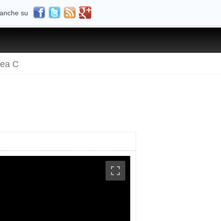
 anche su
rea C