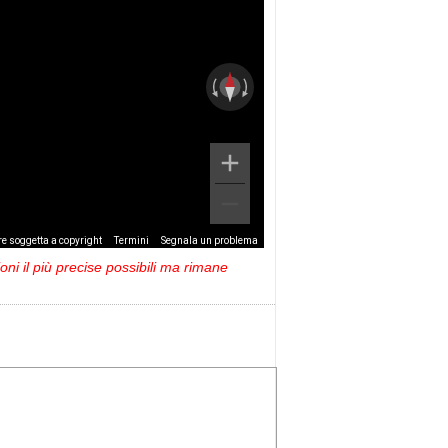
e soggetta a copyright
Termini
Segnala un problema
ni il più precise possibili ma rimane