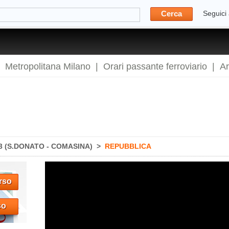
Cerca
Seguici
|
Metropolitana Milano
|
Orari passante ferroviario
|
A
 (S.DONATO - COMASINA)
>
REPUBBLICA
rso
so