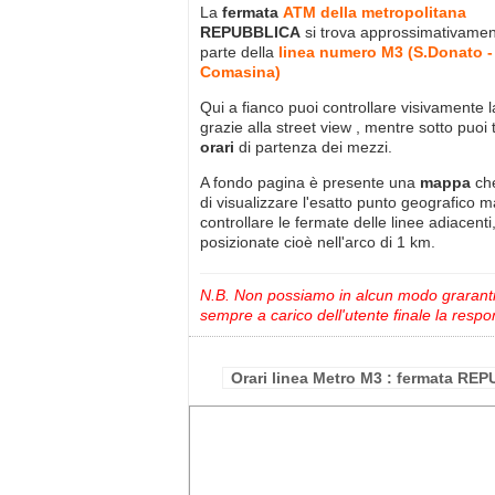
La
fermata
ATM della metropolitana
REPUBBLICA
si trova approssimativame
parte della
linea numero M3 (S.Donato -
Comasina)
Qui a fianco puoi controllare visivamente 
grazie alla street view , mentre sotto puoi 
orari
di partenza dei mezzi.
A fondo pagina è presente una
mappa
ch
di visualizzare l'esatto punto geografico 
controllare le fermate delle linee adiacenti
posizionate cioè nell'arco di 1 km.
N.B. Non possiamo in alcun modo grarantire
sempre a carico dell'utente finale la respon
Orari linea Metro M3 : fermata RE