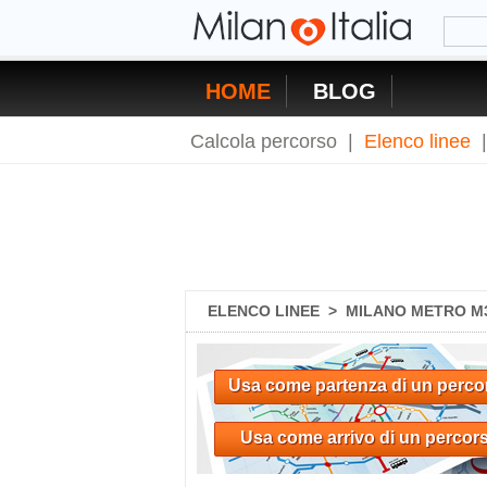
HOME
BLOG
Calcola percorso
|
Elenco linee
ELENCO LINEE
>
MILANO METRO M3
Usa come partenza di un perco
Usa come arrivo di un percor