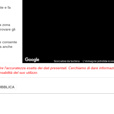
nte
e fa
la zona
trovare gli
e consente
ma anche
,
Scorciatoie da tastiera
L'immagine potrebbe esser
 l'accuratezza esatta dei dati presentati. Cerchiamo di dare informazio
sabilità del suo utilizzo.
PUBBLICA