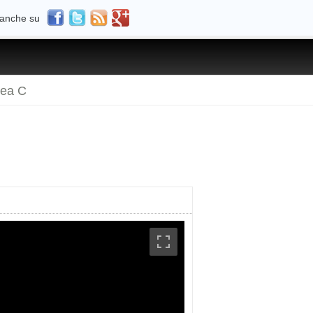
 anche su
rea C