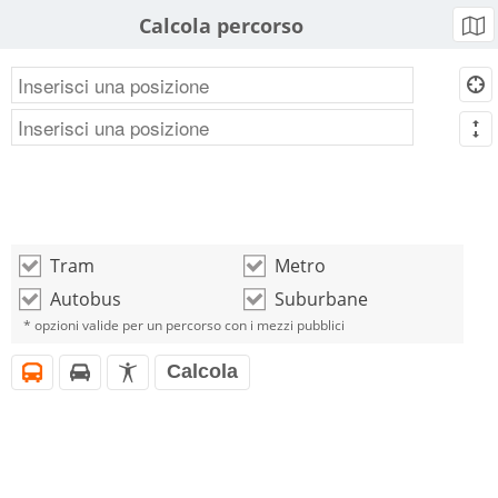
Calcola percorso
b
d
m
Tram
Metro
o
o
Autobus
Suburbane
o
o
* opzioni valide per un percorso con i mezzi pubblici
Calcola
i
h
l