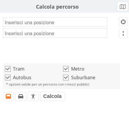
Calcola percorso
b
d
m
Tram
Metro
o
o
Autobus
Suburbane
o
o
* opzioni valide per un percorso con i mezzi pubblici
Calcola
i
h
l