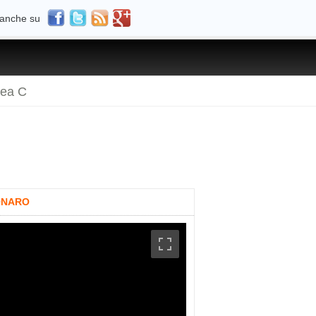
 anche su
rea C
PONARO