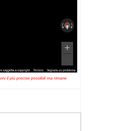
e soggetta a copyright
Termini
Segnala un problema
ni il più precise possibili ma rimane