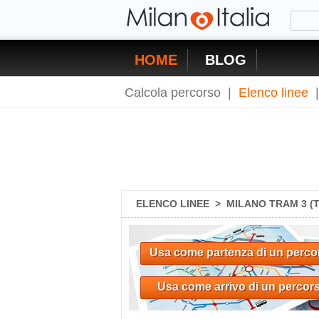
HOME
BLOG
Calcola percorso
|
Elenco linee
ELENCO LINEE
>
MILANO TRAM 3 (
Usa come partenza di un perco
Usa come arrivo di un percor