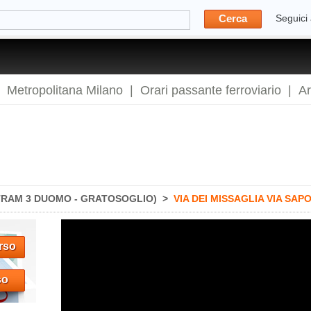
Cerca
Seguici
|
Metropolitana Milano
|
Orari passante ferroviario
|
A
TRAM 3 DUOMO - GRATOSOGLIO)
>
VIA DEI MISSAGLIA VIA SA
rso
so