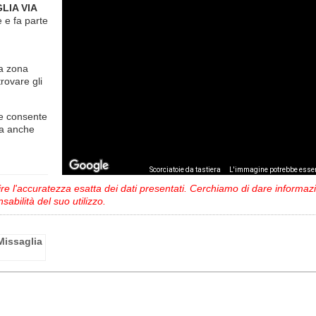
LIA VIA
te
e fa parte
la zona
trovare gli
e consente
ma anche
,
Scorciatoie da tastiera
L'immagine potrebbe esser
 l'accuratezza esatta dei dati presentati. Cerchiamo di dare informazio
sabilità del suo utilizzo.
 Missaglia