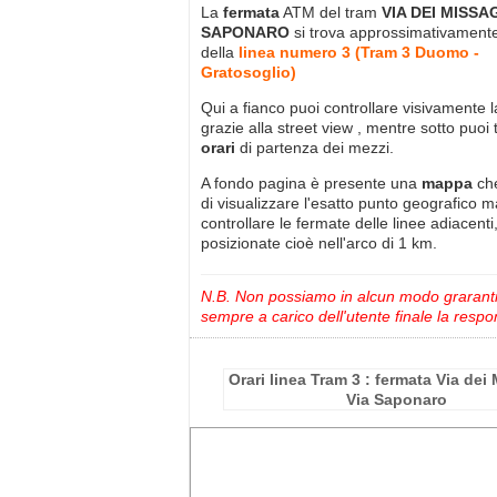
La
fermata
ATM del tram
VIA DEI MISSAG
SAPONARO
si trova approssimativamen
della
linea numero 3 (Tram 3 Duomo -
Gratosoglio)
Qui a fianco puoi controllare visivamente 
grazie alla street view , mentre sotto puoi 
orari
di partenza dei mezzi.
A fondo pagina è presente una
mappa
ch
di visualizzare l'esatto punto geografico 
controllare le fermate delle linee adiacenti
posizionate cioè nell'arco di 1 km.
N.B. Non possiamo in alcun modo grarantire
sempre a carico dell'utente finale la respon
Orari linea Tram 3 : fermata Via dei
Via Saponaro