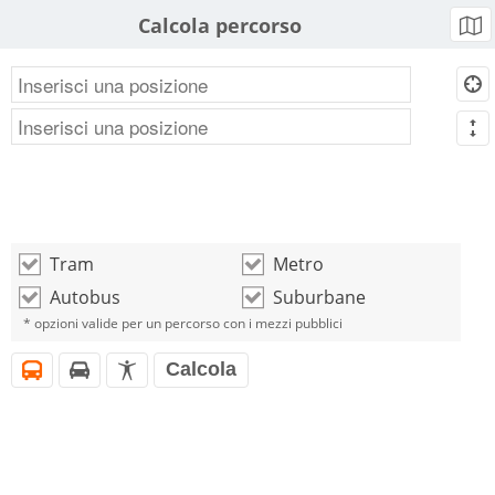
Calcola percorso
b
d
m
Tram
Metro
o
o
Autobus
Suburbane
o
o
* opzioni valide per un percorso con i mezzi pubblici
Calcola
i
h
l