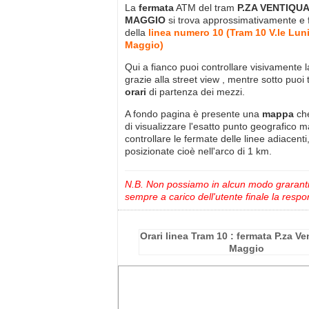
La
fermata
ATM del tram
P.ZA VENTIQU
MAGGIO
si trova approssimativamente
e 
della
linea numero 10 (Tram 10 V.le Luni
Maggio)
Qui a fianco puoi controllare visivamente 
grazie alla street view , mentre sotto puoi 
orari
di partenza dei mezzi.
A fondo pagina è presente una
mappa
ch
di visualizzare l'esatto punto geografico 
controllare le fermate delle linee adiacenti
posizionate cioè nell'arco di 1 km.
N.B. Non possiamo in alcun modo grarantire
sempre a carico dell'utente finale la respon
Orari linea Tram 10 : fermata P.za Ve
Maggio