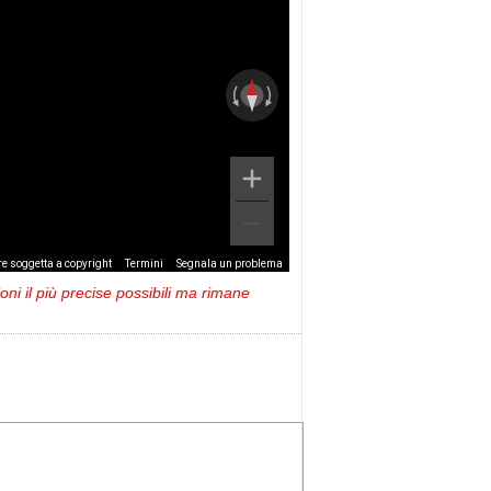
e soggetta a copyright
Termini
Segnala un problema
ni il più precise possibili ma rimane