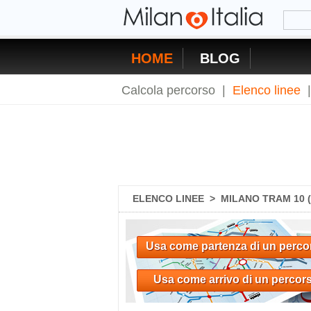
HOME
BLOG
Calcola percorso
|
Elenco linee
ELENCO LINEE
>
MILANO TRAM 10 (
Usa come partenza di un perco
Usa come arrivo di un percor