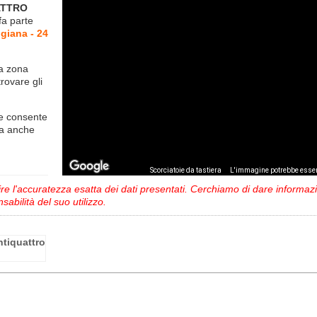
ATTRO
fa parte
giana - 24
la zona
trovare gli
e consente
ma anche
,
Scorciatoie da tastiera
L'immagine potrebbe esser
 l'accuratezza esatta dei dati presentati. Cerchiamo di dare informazio
sabilità del suo utilizzo.
ntiquattro