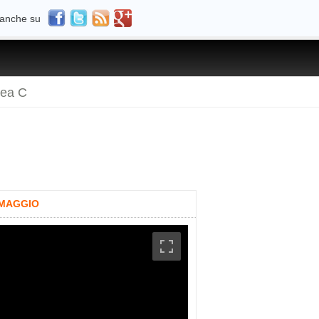
 anche su
rea C
 MAGGIO