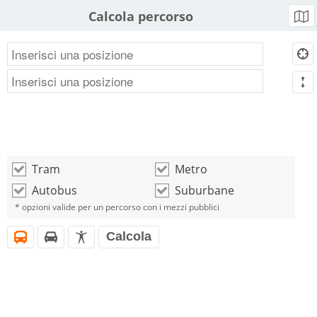
Calcola percorso
b
d
m
Tram
Metro
o
o
Autobus
Suburbane
o
o
* opzioni valide per un percorso con i mezzi pubblici
Calcola
i
h
l