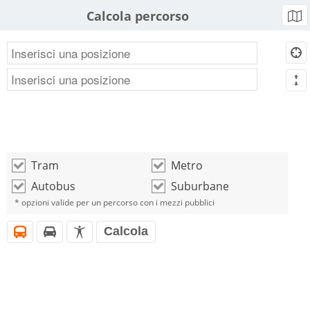
Calcola percorso
b
d
m
Tram
Metro
o
o
Autobus
Suburbane
o
o
* opzioni valide per un percorso con i mezzi pubblici
Calcola
i
h
l