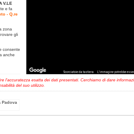
A V.LE
nte
e fa
to - Q.re
la zona
trovare gli
e consente
ma anche
,
Scorciatoie da tastiera
L'immagine potrebbe esser
 l'accuratezza esatta dei dati presentati. Cerchiamo di dare informazio
sabilità del suo utilizzo.
ia Padova