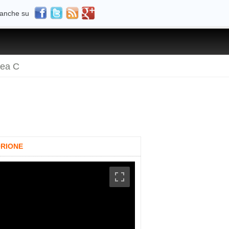
 anche su
rea C
ORIONE