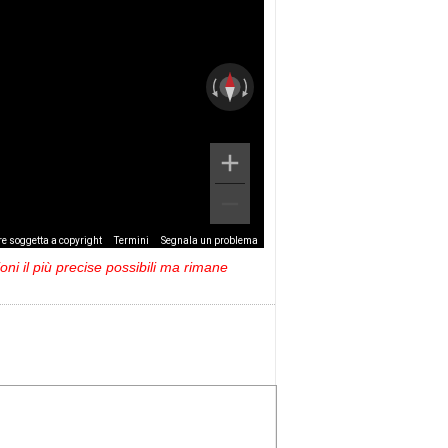
e soggetta a copyright
Termini
Segnala un problema
ni il più precise possibili ma rimane