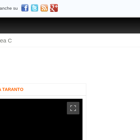
 anche su
rea C
IA TARANTO