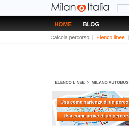
HOME
BLOG
Calcola percorso
|
Elenco linee
ELENCO LINEE
>
MILANO AUTOBUS 
Usa come partenza di un perco
Usa come arrivo di un percor