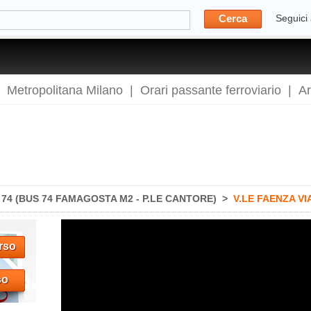
Cerca
Seguici
|
Metropolitana Milano
|
Orari passante ferroviario
|
A
74 (BUS 74 FAMAGOSTA M2 - P.LE CANTORE)
>
V.LE FAENZA V
rso
so