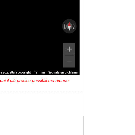
e soggetta a copyright
Termini
Segnala un problema
ni il più precise possibili ma rimane