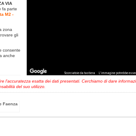
ZA VIA
e fa parte
ta M2 -
la zona
trovare gli
e consente
ma anche
,
Scorciatoie da tastiera
L'immagine potrebbe esser
 l'accuratezza esatta dei dati presentati. Cerchiamo di dare informazio
sabilità del suo utilizzo.
le Faenza