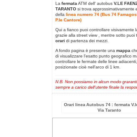
La
fermata
ATM dell' autobus
V.LE FAEN
TARANTO
si trova approssimativamente
della
linea numero 74 (Bus 74 Famagos
P.le Cantore)
Qui a fianco puoi controllare visivamente 
grazie alla street view , mentre sotto puoi 
orari
di partenza dei mezzi.
A fondo pagina è presente una
mappa
ch
di visualizzare l'esatto punto geografico 
controllare le fermate delle linee adiacenti
posizionate cioè nell'arco di 1 km.
N.B. Non possiamo in alcun modo grarantire
sempre a carico dell'utente finale la respon
Orari linea Autobus 74 : fermata V.
Via Taranto