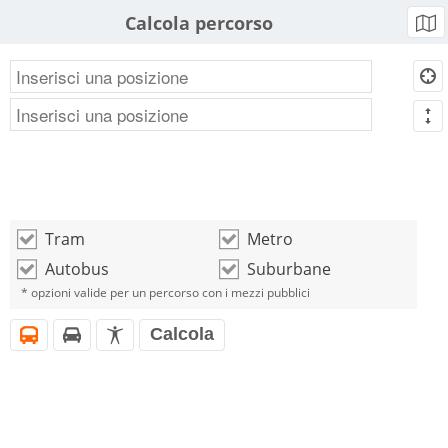
Calcola percorso
b
d
m
Tram
Metro
o
o
Autobus
Suburbane
o
o
* opzioni valide per un percorso con i mezzi pubblici
Calcola
i
h
l