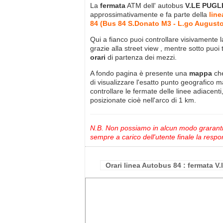
La
fermata
ATM dell' autobus
V.LE PUGL
approssimativamente
e fa parte della
lin
84 (Bus 84 S.Donato M3 - L.go Augusto
Qui a fianco puoi controllare visivamente 
grazie alla street view , mentre sotto puoi 
orari
di partenza dei mezzi.
A fondo pagina è presente una
mappa
ch
di visualizzare l'esatto punto geografico 
controllare le fermate delle linee adiacenti
posizionate cioè nell'arco di 1 km.
N.B. Non possiamo in alcun modo grarantire
sempre a carico dell'utente finale la respon
Orari linea Autobus 84 : fermata V.