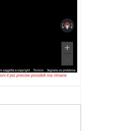
e soggetta a copyright
Termini
Segnala un problema
ni il più precise possibili ma rimane