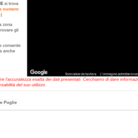
IE
si trova
ea numero
)
la zona
trovare gli
e consente
ma anche
,
Scorciatoie da tastiera
L'immagine potrebbe esser
 l'accuratezza esatta dei dati presentati. Cerchiamo di dare informazio
sabilità del suo utilizzo.
le Puglie