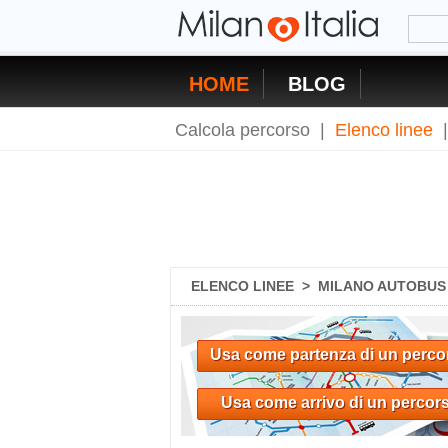
HOME
BLOG
Calcola percorso
|
Elenco linee
ELENCO LINEE
>
MILANO AUTOBUS 
Usa come partenza di un perco
Usa come arrivo di un percor