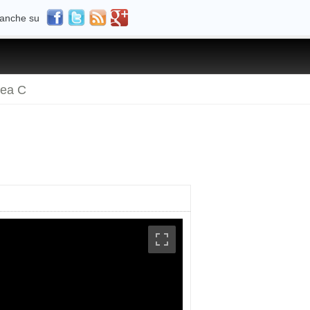
 anche su
rea C