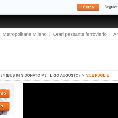
Cerca
Seguici
|
Metropolitana Milano
|
Orari passante ferroviario
|
A
84 (BUS 84 S.DONATO M3 - L.GO AUGUSTO)
>
V.LE PUGLIE
rso
so