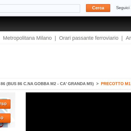
Cerca
Seguici
|
Metropolitana Milano
|
Orari passante ferroviario
|
A
6 (BUS 86 C.NA GOBBA M2 - CA' GRANDA M5)
>
PRECOTTO M1
rso
so