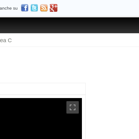
 anche su
rea C