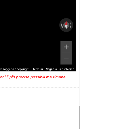
e soggetta a copyright
Termini
Segnala un problema
ni il più precise possibili ma rimane