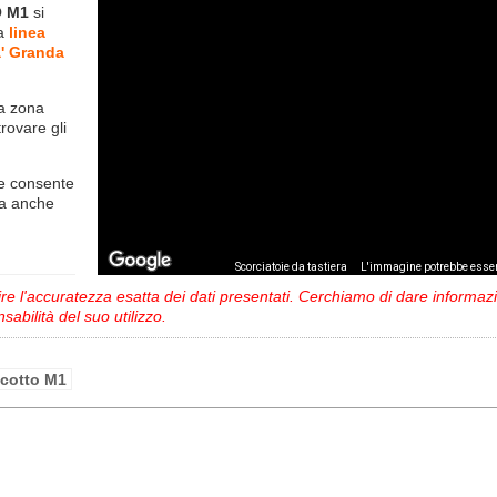
 M1
si
la
linea
' Granda
la zona
trovare gli
e consente
ma anche
,
Scorciatoie da tastiera
L'immagine potrebbe esser
 l'accuratezza esatta dei dati presentati. Cerchiamo di dare informazio
sabilità del suo utilizzo.
ecotto M1