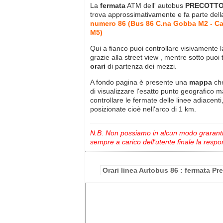
La
fermata
ATM dell' autobus
PRECOTTO
trova approssimativamente
e fa parte del
numero 86 (Bus 86 C.na Gobba M2 - Ca
M5)
Qui a fianco puoi controllare visivamente 
grazie alla street view , mentre sotto puoi 
orari
di partenza dei mezzi.
A fondo pagina è presente una
mappa
ch
di visualizzare l'esatto punto geografico 
controllare le fermate delle linee adiacenti
posizionate cioè nell'arco di 1 km.
N.B. Non possiamo in alcun modo grarantire
sempre a carico dell'utente finale la respon
Orari linea Autobus 86 : fermata Pr