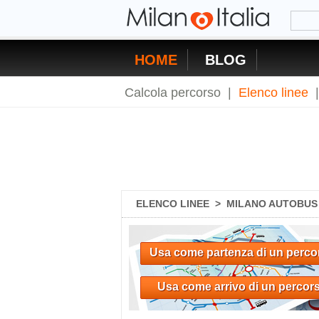
HOME
BLOG
Calcola percorso
|
Elenco linee
ELENCO LINEE
>
MILANO AUTOBUS 8
Usa come partenza di un perco
Usa come arrivo di un percor