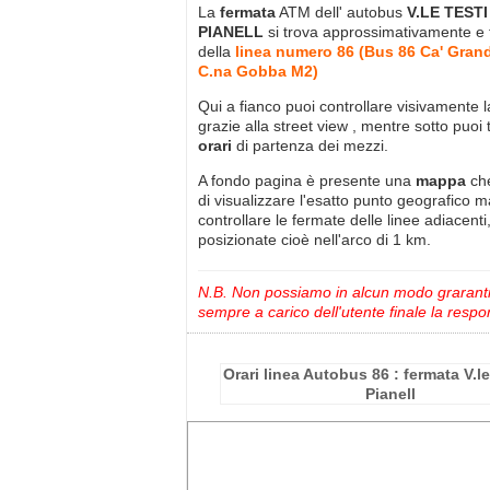
La
fermata
ATM dell' autobus
V.LE TESTI
PIANELL
si trova approssimativamente
e 
della
linea numero 86 (Bus 86 Ca' Gran
C.na Gobba M2)
Qui a fianco puoi controllare visivamente 
grazie alla street view , mentre sotto puoi 
orari
di partenza dei mezzi.
A fondo pagina è presente una
mappa
ch
di visualizzare l'esatto punto geografico 
controllare le fermate delle linee adiacenti
posizionate cioè nell'arco di 1 km.
N.B. Non possiamo in alcun modo grarantire
sempre a carico dell'utente finale la respon
Orari linea Autobus 86 : fermata V.le
Pianell