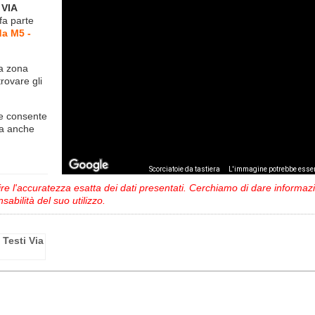
 VIA
fa parte
da M5 -
la zona
trovare gli
e consente
ma anche
,
Scorciatoie da tastiera
L'immagine potrebbe esser
 l'accuratezza esatta dei dati presentati. Cerchiamo di dare informazio
sabilità del suo utilizzo.
 Testi Via