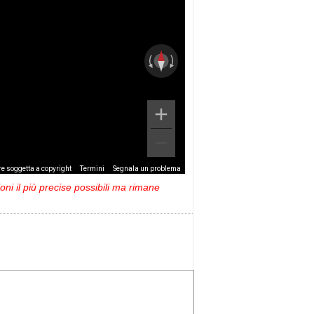
e soggetta a copyright
Termini
Segnala un problema
ni il più precise possibili ma rimane