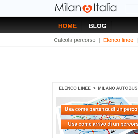
HOME
BLOG
Calcola percorso
|
Elenco linee
ELENCO LINEE
>
MILANO AUTOBUS 8
Usa come partenza di un perco
Usa come arrivo di un percor