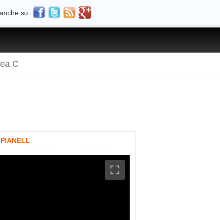
 anche su
rea C
A PIANELL