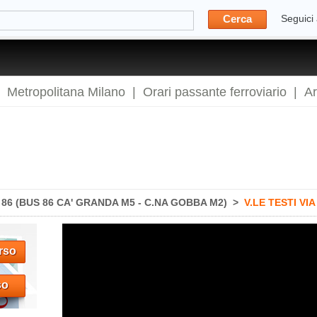
Cerca
Seguici
|
Metropolitana Milano
|
Orari passante ferroviario
|
A
6 (BUS 86 CA' GRANDA M5 - C.NA GOBBA M2)
>
V.LE TESTI VI
rso
so