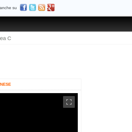
 anche su
rea C
ANESE