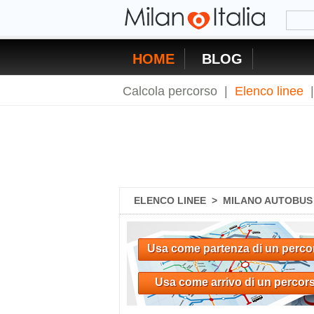
HOME
BLOG
Calcola percorso
|
Elenco linee
ELENCO LINEE
>
MILANO AUTOBUS 8
Usa come partenza di un perco
Usa come arrivo di un percor