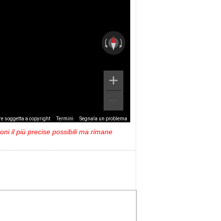
e soggetta a copyright
Termini
Segnala un problema
ni il più precise possibili ma rimane