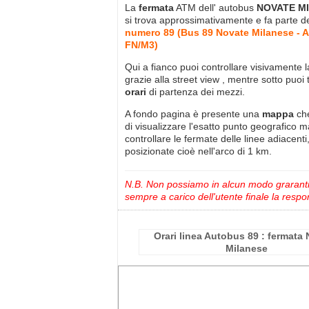
La
fermata
ATM dell' autobus
NOVATE M
si trova approssimativamente
e fa parte d
numero 89 (Bus 89 Novate Milanese - Af
FN/M3)
Qui a fianco puoi controllare visivamente 
grazie alla street view , mentre sotto puoi 
orari
di partenza dei mezzi.
A fondo pagina è presente una
mappa
ch
di visualizzare l'esatto punto geografico 
controllare le fermate delle linee adiacenti
posizionate cioè nell'arco di 1 km.
N.B. Non possiamo in alcun modo grarantire
sempre a carico dell'utente finale la respon
Orari linea Autobus 89 : fermata
Milanese