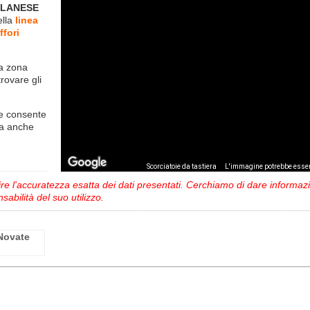
ILANESE
ella
linea
fori
la zona
trovare gli
e consente
ma anche
,
Scorciatoie da tastiera
L'immagine potrebbe esser
 l'accuratezza esatta dei dati presentati. Cerchiamo di dare informazio
sabilità del suo utilizzo.
 Novate