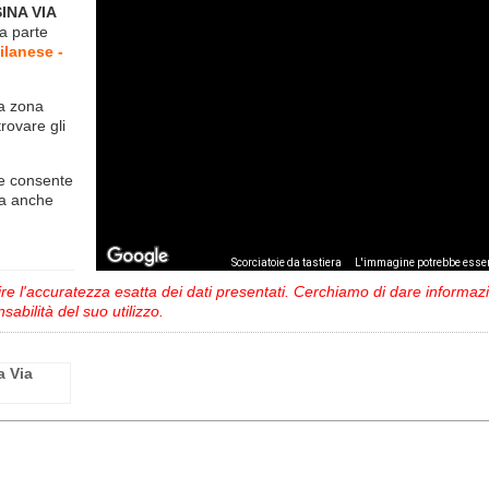
INA VIA
fa parte
ilanese -
la zona
trovare gli
e consente
ma anche
,
Scorciatoie da tastiera
L'immagine potrebbe esser
 l'accuratezza esatta dei dati presentati. Cerchiamo di dare informazio
sabilità del suo utilizzo.
a Via