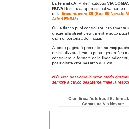
La
fermata
ATM dell' autobus
VIA COMAS
NOVATE
si trova approssimativamente
e 
della
linea numero 89 (Bus 89 Novate M
Affori FN/M3)
Qui a fianco puoi controllare visivamente 
grazie alla street view , mentre sotto puoi 
orari
di partenza dei mezzi.
A fondo pagina è presente una
mappa
ch
di visualizzare l'esatto punto geografico 
controllare le fermate delle linee adiacenti
posizionate cioè nell'arco di 1 km.
N.B. Non possiamo in alcun modo grarantire
sempre a carico dell'utente finale la respon
Orari linea Autobus 89 : fermat
Comasina Via Novate