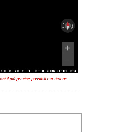
e soggetta a copyright
Termini
Segnala un problema
ni il più precise possibili ma rimane