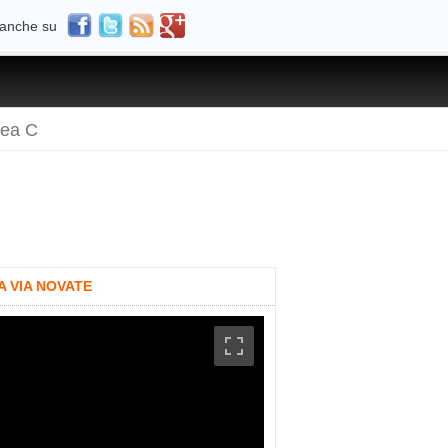
 anche su
rea C
A VIA NOVATE