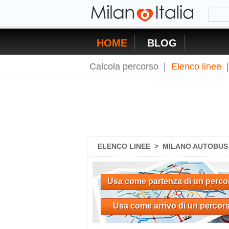
HOME
BLOG
Calcola percorso
|
Elenco linee
ELENCO LINEE
>
MILANO AUTOBUS 8
Usa come partenza di un perco
Usa come arrivo di un percor