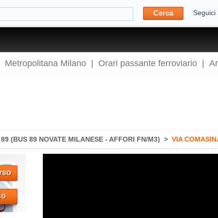
Cerca
Seguici
|
Metropolitana Milano
|
Orari passante ferroviario
|
A
9 (BUS 89 NOVATE MILANESE - AFFORI FN/M3)
>
VIA COMASIN
rso
so