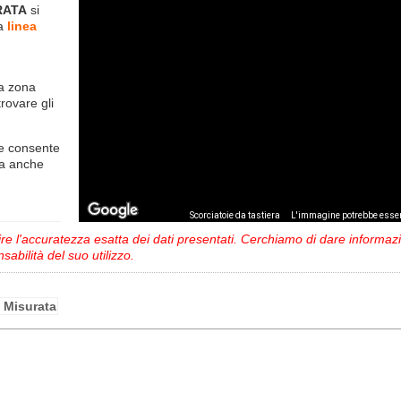
RATA
si
la
linea
la zona
trovare gli
e consente
ma anche
,
Scorciatoie da tastiera
L'immagine potrebbe esser
 l'accuratezza esatta dei dati presentati. Cerchiamo di dare informazio
sabilità del suo utilizzo.
e Misurata