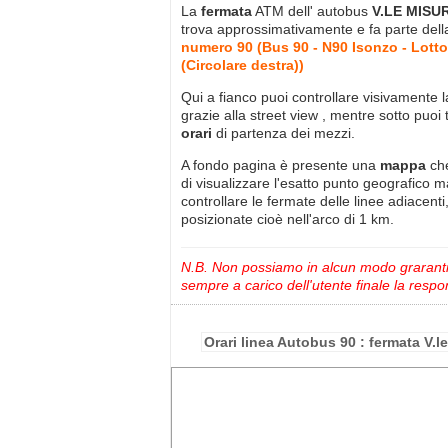
La
fermata
ATM dell' autobus
V.LE MISU
trova approssimativamente
e fa parte del
numero 90 (Bus 90 - N90 Isonzo - Lotto
(Circolare destra))
Qui a fianco puoi controllare visivamente 
grazie alla street view , mentre sotto puoi 
orari
di partenza dei mezzi.
A fondo pagina è presente una
mappa
ch
di visualizzare l'esatto punto geografico 
controllare le fermate delle linee adiacenti
posizionate cioè nell'arco di 1 km.
N.B. Non possiamo in alcun modo grarantire
sempre a carico dell'utente finale la respon
Orari linea Autobus 90 : fermata V.l