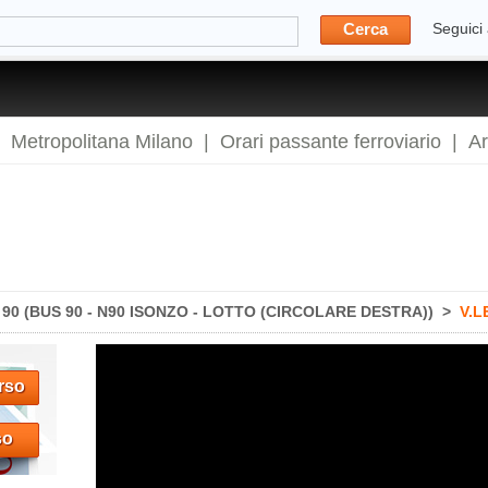
Cerca
Seguici
|
Metropolitana Milano
|
Orari passante ferroviario
|
A
0 (BUS 90 - N90 ISONZO - LOTTO (CIRCOLARE DESTRA))
>
V.L
rso
so