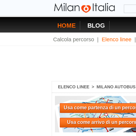
HOME
BLOG
Calcola percorso
|
Elenco linee
ELENCO LINEE
>
MILANO AUTOBUS 9
Usa come partenza di un perco
Usa come arrivo di un percor