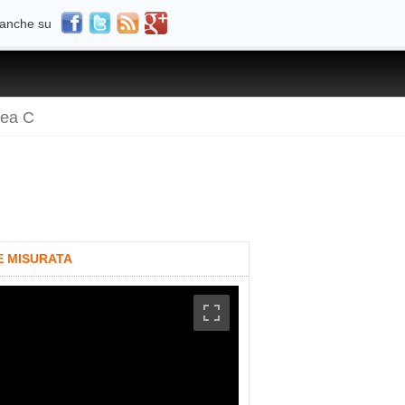
 anche su
rea C
E MISURATA