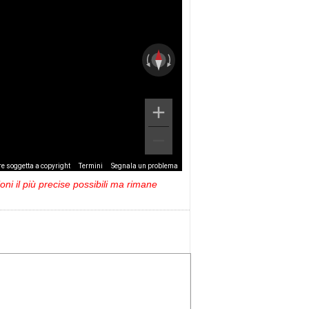
e soggetta a copyright
Termini
Segnala un problema
ni il più precise possibili ma rimane