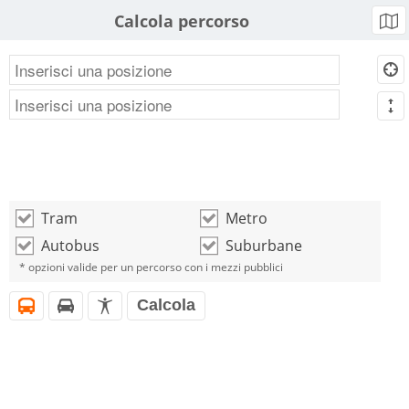
Calcola percorso
b
d
m
Tram
Metro
o
o
Autobus
Suburbane
o
o
* opzioni valide per un percorso con i mezzi pubblici
Calcola
i
h
l