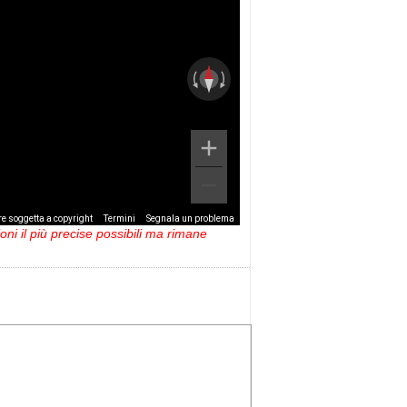
e soggetta a copyright
Termini
Segnala un problema
ni il più precise possibili ma rimane