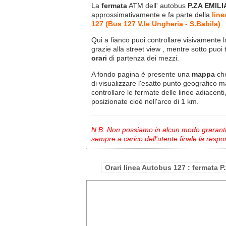
La
fermata
ATM dell' autobus
P.ZA EMILI
approssimativamente
e fa parte della
lin
127 (Bus 127 V.le Ungheria - S.Babila)
Qui a fianco puoi controllare visivamente 
grazie alla street view , mentre sotto puoi 
orari
di partenza dei mezzi.
A fondo pagina è presente una
mappa
ch
di visualizzare l'esatto punto geografico 
controllare le fermate delle linee adiacenti
posizionate cioè nell'arco di 1 km.
N.B. Non possiamo in alcun modo grarantire
sempre a carico dell'utente finale la respon
Orari linea Autobus 127 : fermata P.