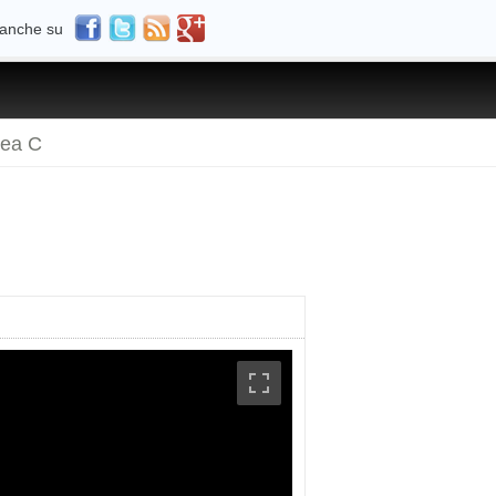
 anche su
rea C