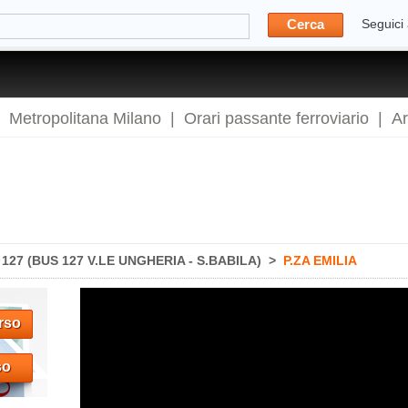
Cerca
Seguici
|
Metropolitana Milano
|
Orari passante ferroviario
|
A
27 (BUS 127 V.LE UNGHERIA - S.BABILA)
>
P.ZA EMILIA
rso
so