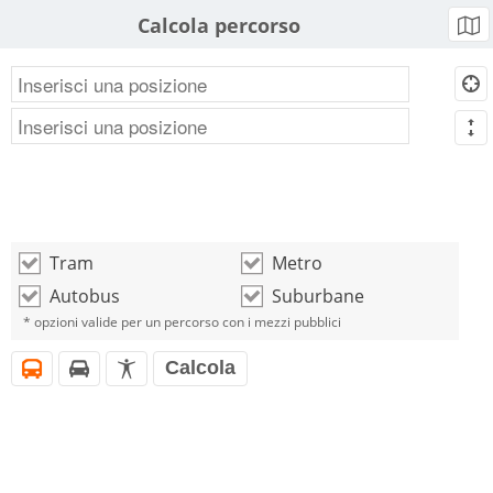
Calcola percorso
b
d
m
Tram
Metro
o
o
Autobus
Suburbane
o
o
* opzioni valide per un percorso con i mezzi pubblici
Calcola
i
h
l