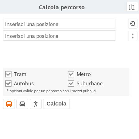
Calcola percorso
b
d
m
Tram
Metro
o
o
Autobus
Suburbane
o
o
* opzioni valide per un percorso con i mezzi pubblici
Calcola
i
h
l