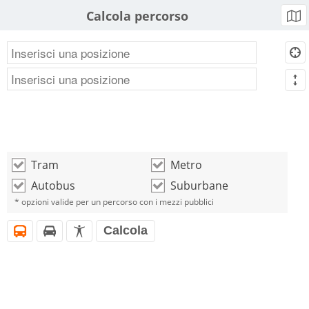
Calcola percorso
b
d
m
Tram
Metro
o
o
Autobus
Suburbane
o
o
* opzioni valide per un percorso con i mezzi pubblici
Calcola
i
h
l