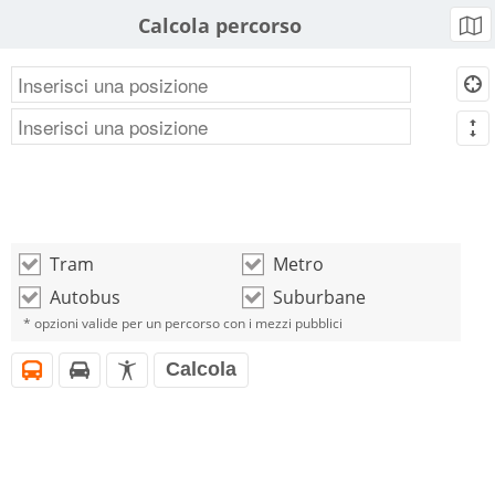
Calcola percorso
b
d
m
Tram
Metro
o
o
Autobus
Suburbane
o
o
* opzioni valide per un percorso con i mezzi pubblici
Calcola
i
h
l