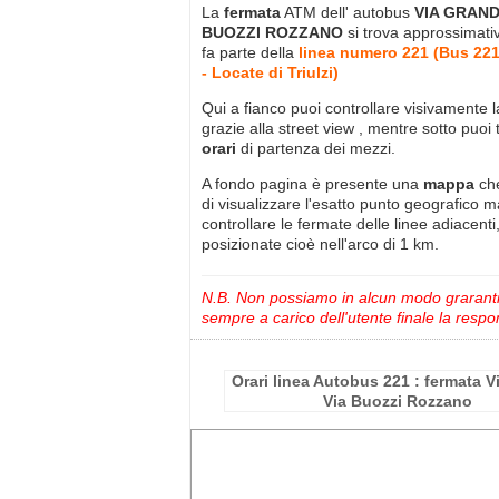
La
fermata
ATM dell' autobus
VIA GRAND
BUOZZI ROZZANO
si trova approssimat
fa parte della
linea numero 221 (Bus 22
- Locate di Triulzi)
Qui a fianco puoi controllare visivamente 
grazie alla street view , mentre sotto puoi 
orari
di partenza dei mezzi.
A fondo pagina è presente una
mappa
ch
di visualizzare l'esatto punto geografico 
controllare le fermate delle linee adiacenti
posizionate cioè nell'arco di 1 km.
N.B. Non possiamo in alcun modo grarantire
sempre a carico dell'utente finale la respon
Orari linea Autobus 221 : fermata V
Via Buozzi Rozzano