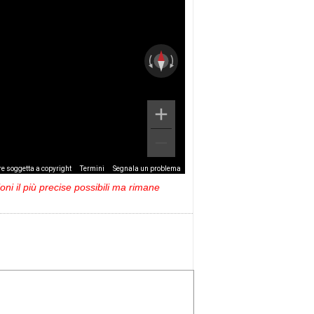
e soggetta a copyright
Termini
Segnala un problema
ni il più precise possibili ma rimane