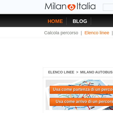
HOME
BLOG
Calcola percorso
|
Elenco linee
ELENCO LINEE
>
MILANO AUTOBUS 2
Usa come partenza di un perco
Usa come arrivo di un percor