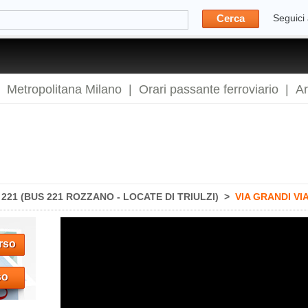
Cerca
Seguici
|
Metropolitana Milano
|
Orari passante ferroviario
|
A
21 (BUS 221 ROZZANO - LOCATE DI TRIULZI)
>
VIA GRANDI V
rso
so