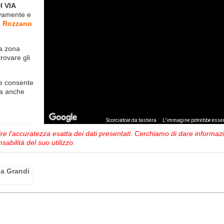
I VIA
ivamente
e
1 Rozzano
la zona
trovare gli
e consente
ma anche
,
Scorciatoie da tastiera
L'immagine potrebbe esser
 l'accuratezza esatta dei dati presentati. Cerchiamo di dare informazio
sabilità del suo utilizzo.
ia Grandi