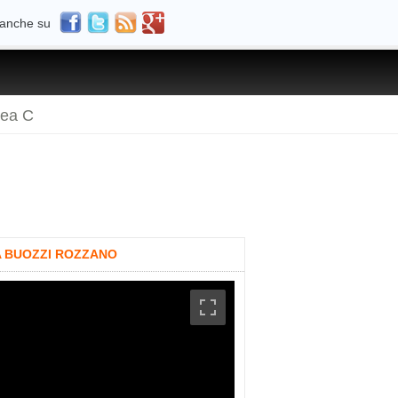
 anche su
rea C
IA BUOZZI ROZZANO