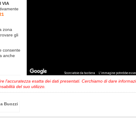
 VIA
ativamente
21
la zona
trovare gli
e consente
ma anche
,
Scorciatoie da tastiera
L'immagine potrebbe esser
 l'accuratezza esatta dei dati presentati. Cerchiamo di dare informazio
sabilità del suo utilizzo.
ia Buozzi