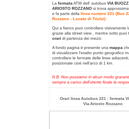
La
fermata
ATM dell' autobus
VIA BUOZZI
ARIOSTO ROZZANO
si trova approssim
e fa parte della
linea numero 221 (Bus 2
Rozzano - Locate di Triulzi)
Qui a fianco puoi controllare visivamente 
grazie alla street view , mentre sotto puoi 
orari
di partenza dei mezzi.
A fondo pagina è presente una
mappa
ch
di visualizzare l'esatto punto geografico 
controllare le fermate delle linee adiacenti
posizionate cioè nell'arco di 1 km.
N.B. Non possiamo in alcun modo grarantire
sempre a carico dell'utente finale la respon
Orari linea Autobus 221 : fermata V
Via Ariosto Rozzano