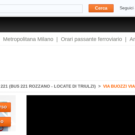
Cerca
Seguici
|
Metropolitana Milano
|
Orari passante ferroviario
|
A
21 (BUS 221 ROZZANO - LOCATE DI TRIULZI)
>
VIA BUOZZI V
rso
so