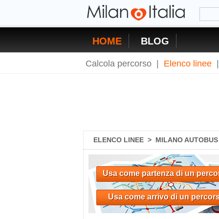
HOME
BLOG
Calcola percorso
|
Elenco linee
ELENCO LINEE
>
MILANO AUTOBUS 2
Usa come partenza di un perco
Usa come arrivo di un percor