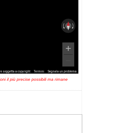
e soggetta a copyright
Termini
Segnala un problema
ni il più precise possibili ma rimane