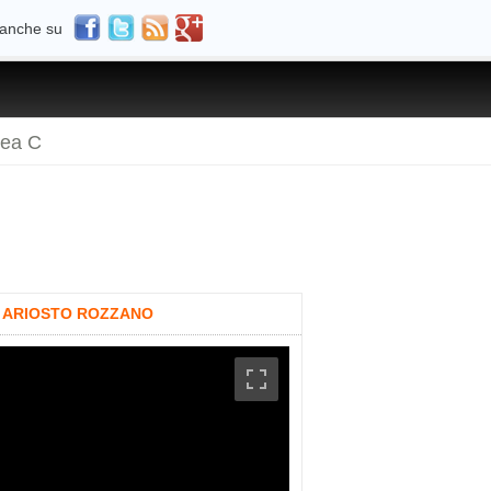
 anche su
rea C
IA ARIOSTO ROZZANO