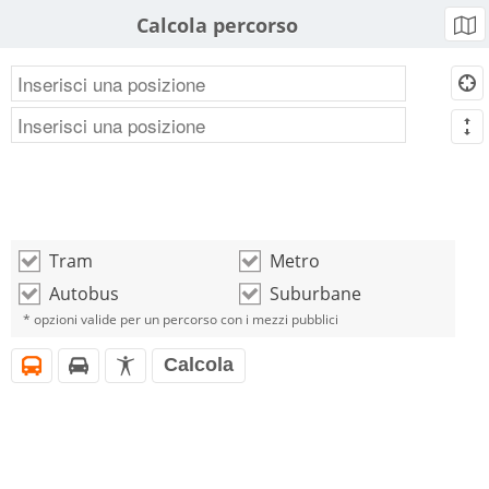
Calcola percorso
b
d
m
Tram
Metro
o
o
Autobus
Suburbane
o
o
* opzioni valide per un percorso con i mezzi pubblici
Calcola
i
h
l