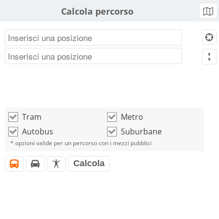
Calcola percorso
b
d
m
Tram
Metro
o
o
Autobus
Suburbane
o
o
* opzioni valide per un percorso con i mezzi pubblici
Calcola
i
h
l