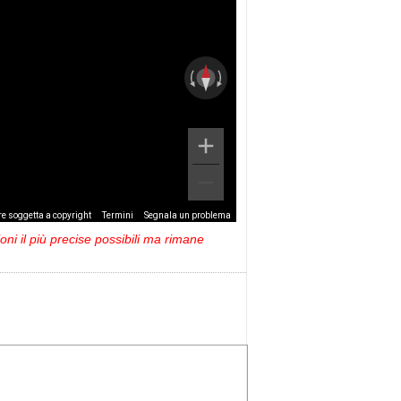
e soggetta a copyright
Termini
Segnala un problema
ni il più precise possibili ma rimane