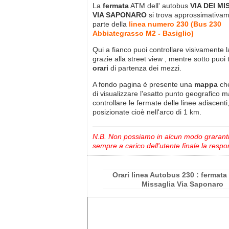
La
fermata
ATM dell' autobus
VIA DEI M
VIA SAPONARO
si trova approssimativa
parte della
linea numero 230 (Bus 230
Abbiategrasso M2 - Basiglio)
Qui a fianco puoi controllare visivamente 
grazie alla street view , mentre sotto puoi 
orari
di partenza dei mezzi.
A fondo pagina è presente una
mappa
ch
di visualizzare l'esatto punto geografico 
controllare le fermate delle linee adiacenti
posizionate cioè nell'arco di 1 km.
N.B. Non possiamo in alcun modo grarantire
sempre a carico dell'utente finale la respon
Orari linea Autobus 230 : fermata 
Missaglia Via Saponaro