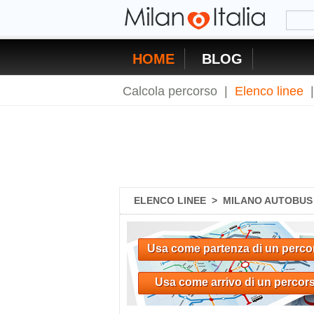
HOME
BLOG
Calcola percorso
|
Elenco linee
ELENCO LINEE
>
MILANO AUTOBUS 
Usa come partenza di un perco
Usa come arrivo di un percor