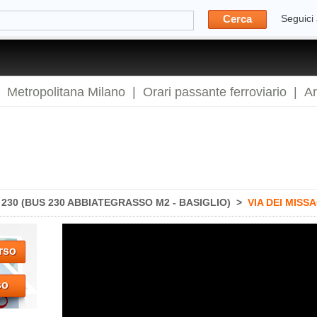
Cerca
Seguici
|
Metropolitana Milano
|
Orari passante ferroviario
|
A
230 (BUS 230 ABBIATEGRASSO M2 - BASIGLIO)
>
VIA DEI MISS
rso
so