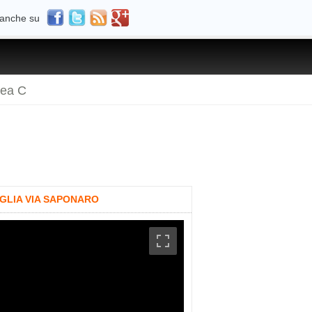
 anche su
rea C
AGLIA VIA SAPONARO