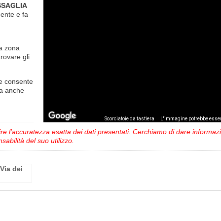
ISSAGLIA
mente
e fa
la zona
trovare gli
e consente
ma anche
,
Scorciatoie da tastiera
L'immagine potrebbe esser
 l'accuratezza esatta dei dati presentati. Cerchiamo di dare informazio
sabilità del suo utilizzo.
Via dei