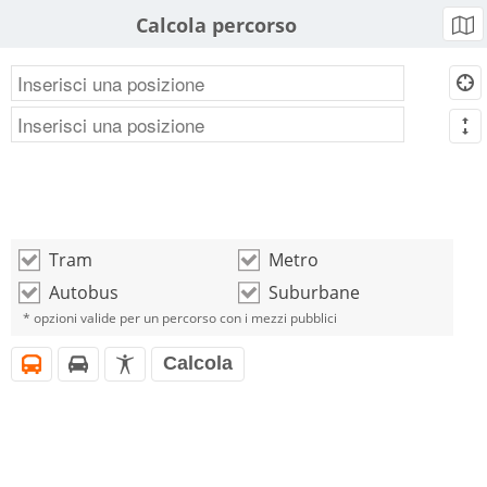
Calcola percorso
b
d
m
Tram
Metro
o
o
Autobus
Suburbane
o
o
* opzioni valide per un percorso con i mezzi pubblici
Calcola
i
h
l