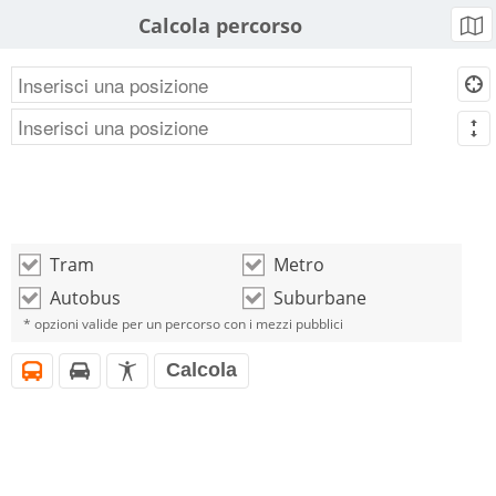
Calcola percorso
b
d
m
Tram
Metro
o
o
Autobus
Suburbane
o
o
* opzioni valide per un percorso con i mezzi pubblici
Calcola
i
h
l