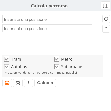
Calcola percorso
b
d
m
Tram
Metro
o
o
Autobus
Suburbane
o
o
* opzioni valide per un percorso con i mezzi pubblici
Calcola
i
h
l