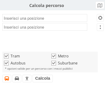
Calcola percorso
b
d
m
Tram
Metro
o
o
Autobus
Suburbane
o
o
* opzioni valide per un percorso con i mezzi pubblici
Calcola
i
h
l