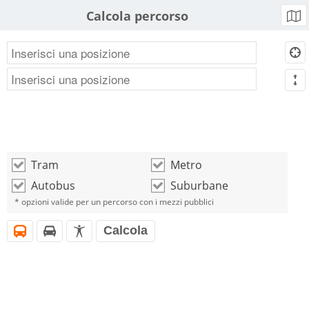
Calcola percorso
b
d
m
Tram
Metro
o
o
Autobus
Suburbane
o
o
* opzioni valide per un percorso con i mezzi pubblici
Calcola
i
h
l