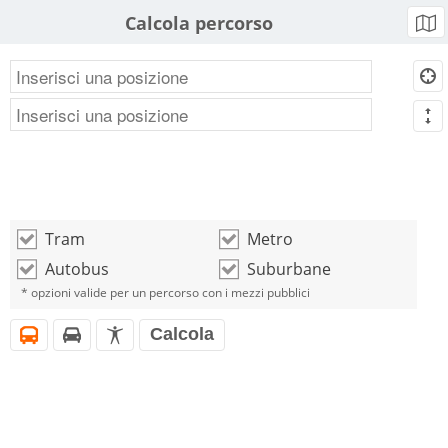
Calcola percorso
b
d
m
Tram
Metro
o
o
Autobus
Suburbane
o
o
* opzioni valide per un percorso con i mezzi pubblici
Calcola
i
h
l