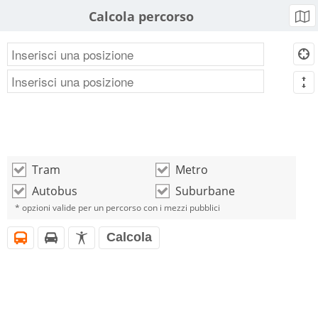
Calcola percorso
b
d
m
Tram
Metro
o
o
Autobus
Suburbane
o
o
* opzioni valide per un percorso con i mezzi pubblici
Calcola
i
h
l