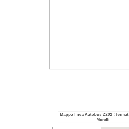
Mappa linea Autobus Z202 : fermat
Merelli