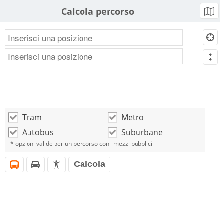
Calcola percorso
b
d
m
Tram
Metro
o
o
Autobus
Suburbane
o
o
* opzioni valide per un percorso con i mezzi pubblici
Calcola
i
h
l