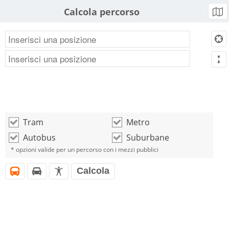
Calcola percorso
b
d
m
Tram
Metro
o
o
Autobus
Suburbane
o
o
* opzioni valide per un percorso con i mezzi pubblici
Calcola
i
h
l