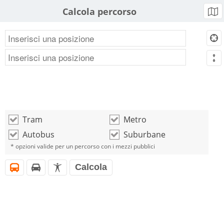
Calcola percorso
b
d
m
Tram
Metro
o
o
Autobus
Suburbane
o
o
* opzioni valide per un percorso con i mezzi pubblici
Calcola
i
h
l