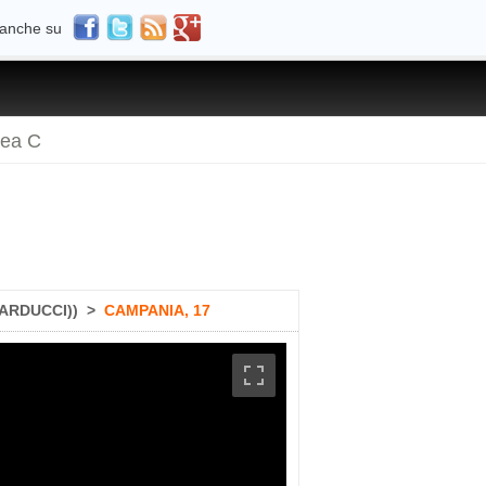
 anche su
rea C
ARDUCCI))
>
CAMPANIA, 17