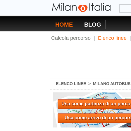
HOME
BLOG
Calcola percorso
|
Elenco linee
ELENCO LINEE
>
MILANO AUTOBUS Z
Usa come partenza di un perco
Usa come arrivo di un percor