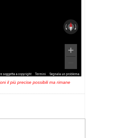
e soggetta a copyright
Termini
Segnala un problema
ni il più precise possibili ma rimane