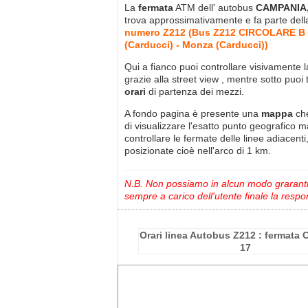
La
fermata
ATM dell' autobus
CAMPANIA,
trova approssimativamente
e fa parte del
numero Z212 (Bus Z212 CIRCOLARE B 
(Carducci) - Monza (Carducci))
Qui a fianco puoi controllare visivamente 
grazie alla street view , mentre sotto puoi 
orari
di partenza dei mezzi.
A fondo pagina è presente una
mappa
ch
di visualizzare l'esatto punto geografico 
controllare le fermate delle linee adiacenti
posizionate cioè nell'arco di 1 km.
N.B. Non possiamo in alcun modo grarantire
sempre a carico dell'utente finale la respon
Orari linea Autobus Z212 : fermata
17