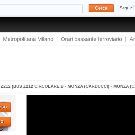
Cerca
Seguici
|
Metropolitana Milano
|
Orari passante ferroviario
|
A
212 (BUS Z212 CIRCOLARE B - MONZA (CARDUCCI) - MONZA (C
rso
so