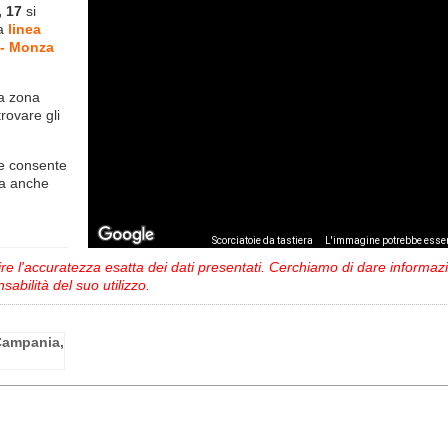
 17
si
la
linea
- Monza
la zona
trovare gli
e consente
ma anche
,
Scorciatoie da tastiera
L'immagine potrebbe esser
 l'accuratezza esatta dei dati presentati. Cerchiamo di dare informazio
sabilità del suo utilizzo.
 Campania,