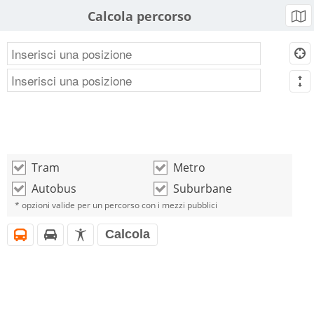
Calcola percorso
b
d
m
Tram
Metro
o
o
Autobus
Suburbane
o
o
* opzioni valide per un percorso con i mezzi pubblici
Calcola
i
h
l