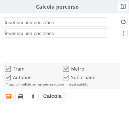
Calcola percorso
b
d
m
Tram
Metro
o
o
Autobus
Suburbane
o
o
* opzioni valide per un percorso con i mezzi pubblici
Calcola
i
h
l