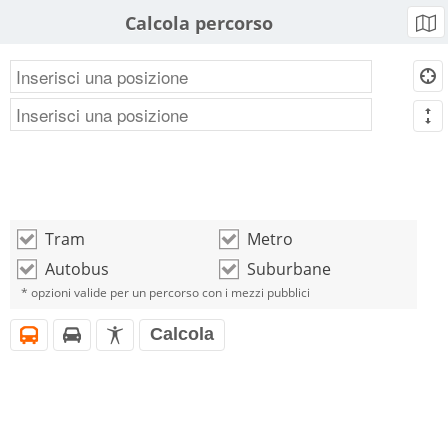
Calcola percorso
b
d
m
Tram
Metro
o
o
Autobus
Suburbane
o
o
* opzioni valide per un percorso con i mezzi pubblici
Calcola
i
h
l